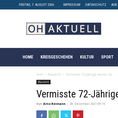
FREITAG, 7. AUGUST 2026
IMPRESSUM
DATENSCHUTZ
AGB
OH-
AKTUELL
HOME
KREISGESCHEHEN
KULTUR
SPORT
Start
Blaulicht
Vermisste 72-Jährige wieder da
Blaulicht
Vermisste 72-Jährig
Von
Arno Reimann
-
28. Dezember 2021 09:15