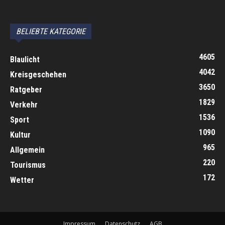
автоновости
Android Auto
Apple CarPlay
Обзор Toyota RAV4 2026
Subaru Forester Wilderness 2026 года
Volkswagen Tiguan SEL R-Line Turbo 2026
BELIEBTE KATEGORIE
4605
Blaulicht
4042
Kreisgeschehen
3650
Ratgeber
1829
Verkehr
1536
Sport
1090
Kultur
965
Allgemein
220
Tourismus
172
Wetter
Impressum
Datenschutz
AGB