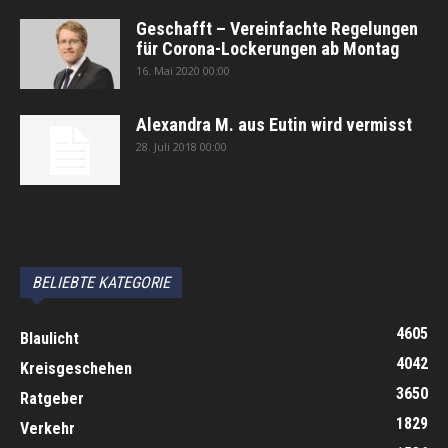
Geschafft – Vereinfachte Regelungen
für Corona-Lockerungen ab Montag
16. Mai 2020 00:00
Alexandra M. aus Eutin wird vermisst
28. Juli 2018 00:00
автоновости
Android Auto
Apple CarPlay
Обзор Toyota RAV4 2026
Subaru Forester Wilderness 2026 года
Volkswagen Tiguan SEL R-Line Turbo 2026
BELIEBTE KATEGORIE
4605
Blaulicht
4042
Kreisgeschehen
3650
Ratgeber
1829
Verkehr