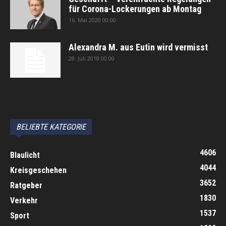
für Corona-Lockerungen ab Montag
16. Mai 2020 00:00
Alexandra M. aus Eutin wird vermisst
28. Juli 2018 00:00
автоновости
Android Auto
Apple CarPlay
Обзор Toyota RAV4 2026
Subaru Forester Wilderness 2026 года
Volkswagen Tiguan SEL R-Line Turbo 2026
BELIEBTE KATEGORIE
4606
Blaulicht
4044
Kreisgeschehen
3652
Ratgeber
1830
Verkehr
1537
Sport