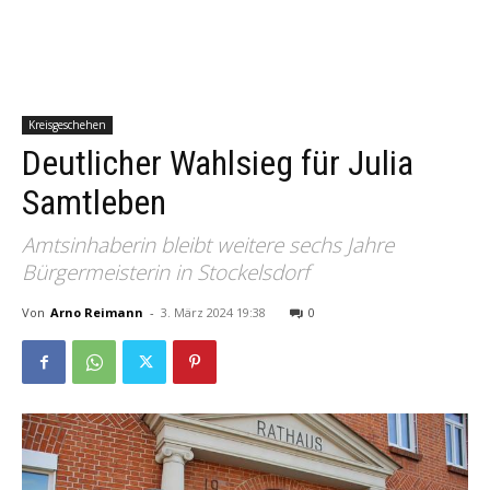
Kreisgeschehen
Deutlicher Wahlsieg für Julia
Samtleben
Amtsinhaberin bleibt weitere sechs Jahre
Bürgermeisterin in Stockelsdorf
Von
Arno Reimann
-
3. März 2024 19:38
0