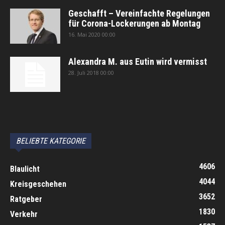
Geschafft – Vereinfachte Regelungen
für Corona-Lockerungen ab Montag
16. Mai 2020 00:00
Alexandra M. aus Eutin wird vermisst
28. Juli 2018 00:00
автоновости
Android Auto
Apple CarPlay
Обзор Toyota RAV4 2026
Subaru Forester Wilderness 2026 года
Volkswagen Tiguan SEL R-Line Turbo 2026
BELIEBTE KATEGORIE
4606
Blaulicht
4044
Kreisgeschehen
3652
Ratgeber
1830
Verkehr