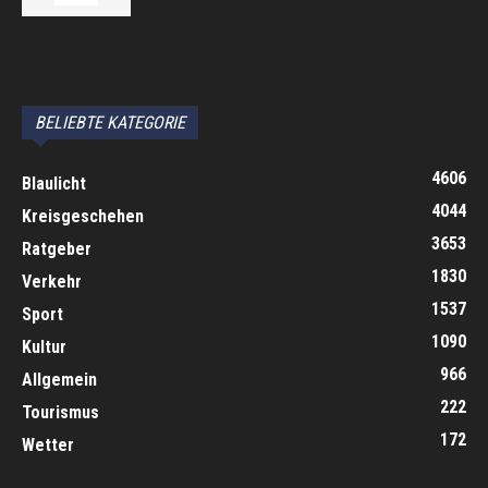
автоновости
Android Auto
Apple CarPlay
Обзор Toyota RAV4 2026
Subaru Forester Wilderness 2026 года
Volkswagen Tiguan SEL R-Line Turbo 2026
BELIEBTE KATEGORIE
4606
Blaulicht
4044
Kreisgeschehen
3653
Ratgeber
1830
Verkehr
1537
Sport
1090
Kultur
966
Allgemein
222
Tourismus
172
Wetter