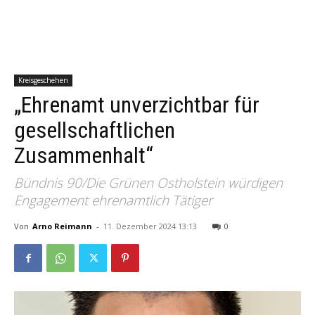
Kreisgeschehen
„Ehrenamt unverzichtbar für
gesellschaftlichen
Zusammenhalt“
Bündnis 90/Die Grünen Ostholstein würdigen
Engagement ehrenamtlich Tätiger
Von
Arno Reimann
-
11. Dezember 2024 13:13
0