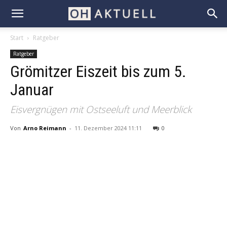
Start
Ratgeber
Ratgeber
Grömitzer Eiszeit bis zum 5.
Januar
Eisvergnügen mit Ostseeluft und Meerblick
Von
Arno Reimann
-
11. Dezember 2024 11:11
0