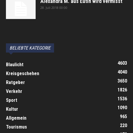
Alexandra M. aus Eutin wird vermisst
28. Juli 2018 00:00
автоновости
Android Auto
Apple CarPlay
Обзор Toyota RAV4 2026
Subaru Forester Wilderness 2026 года
Volkswagen Tiguan SEL R-Line Turbo 2026
BELIEBTE KATEGORIE
4603
Blaulicht
4040
Kreisgeschehen
3650
Ratgeber
1826
Verkehr
1536
Sport
1090
Kultur
965
Allgemein
220
Tourismus