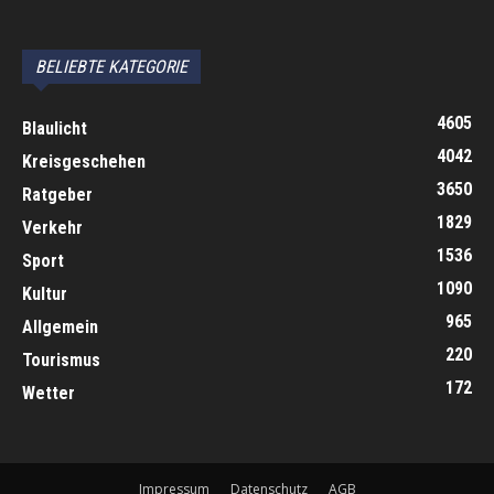
автоновости
Android Auto
Apple CarPlay
Обзор Toyota RAV4 2026
Subaru Forester Wilderness 2026 года
Volkswagen Tiguan SEL R-Line Turbo 2026
BELIEBTE KATEGORIE
4605
Blaulicht
4042
Kreisgeschehen
3650
Ratgeber
1829
Verkehr
1536
Sport
1090
Kultur
965
Allgemein
220
Tourismus
172
Wetter
Impressum
Datenschutz
AGB