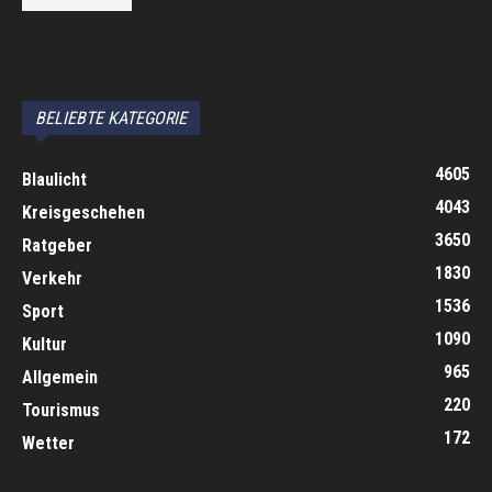
автоновости
Android Auto
Apple CarPlay
Обзор Toyota RAV4 2026
Subaru Forester Wilderness 2026 года
Volkswagen Tiguan SEL R-Line Turbo 2026
BELIEBTE KATEGORIE
4605
Blaulicht
4043
Kreisgeschehen
3650
Ratgeber
1830
Verkehr
1536
Sport
1090
Kultur
965
Allgemein
220
Tourismus
172
Wetter