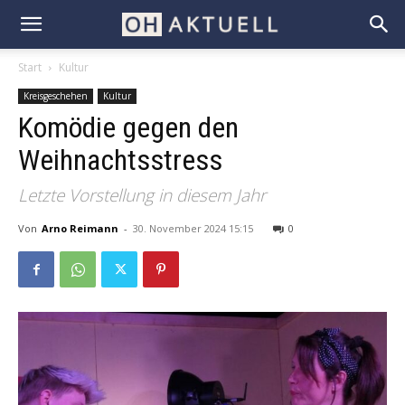
Start
Kultur
Kreisgeschehen
Kultur
Komödie gegen den
Weihnachtsstress
Letzte Vorstellung in diesem Jahr
Von
Arno Reimann
-
30. November 2024 15:15
0