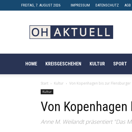
FREITAG, 7. AUGUST 2026
IMPRESSUM
DATENSCHUTZ
AGB
OH-
AKTUELL
HOME
KREISGESCHEHEN
KULTUR
SPORT
Start
Kultur
Von Kopenhagen bis zur Flensburger
Kultur
Von Kopenhagen b
Anne M. Weilandt präsentiert "Das M