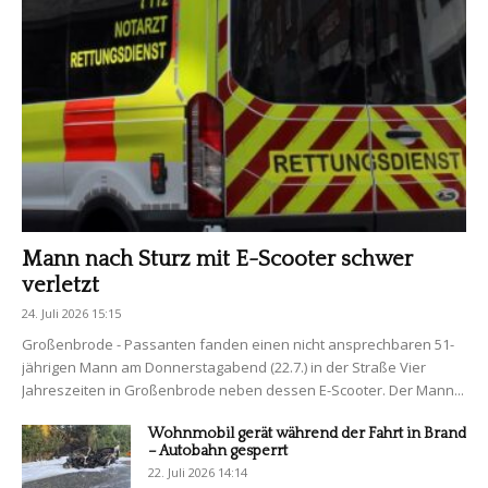
Mann nach Sturz mit E-Scooter schwer
verletzt
24. Juli 2026 15:15
Großenbrode - Passanten fanden einen nicht ansprechbaren 51-
jährigen Mann am Donnerstagabend (22.7.) in der Straße Vier
Jahreszeiten in Großenbrode neben dessen E-Scooter. Der Mann...
Wohnmobil gerät während der Fahrt in Brand
– Autobahn gesperrt
22. Juli 2026 14:14