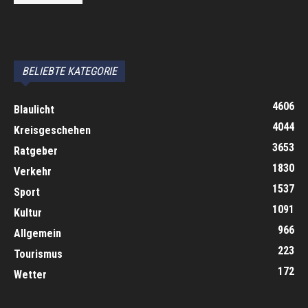
автоновости
Android Auto
Apple CarPlay
Обзор Toyota RAV4 2026
Subaru Forester Wilderness 2026 года
Volkswagen Tiguan SEL R-Line Turbo 2026
BELIEBTE KATEGORIE
4606
Blaulicht
4044
Kreisgeschehen
3653
Ratgeber
1830
Verkehr
1537
Sport
1091
Kultur
966
Allgemein
223
Tourismus
172
Wetter