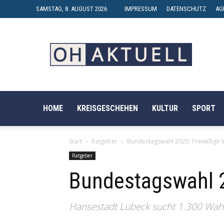
SAMSTAG, 8. AUGUST 2026
IMPRESSUM
DATENSCHUTZ
AG
OH-
AKTUELL
HOME
KREISGESCHEHEN
KULTUR
SPORT
Start
Ratgeber
Bundestagswahl 2025: Freiwillige 
Ratgeber
Bundestagswahl 2
Hansestadt Lübeck sucht 1.300 Wahl