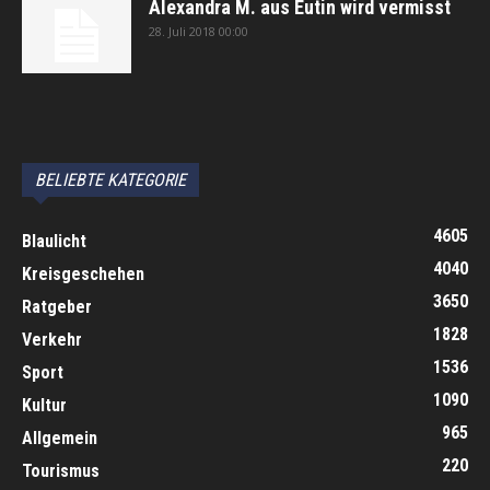
Alexandra M. aus Eutin wird vermisst
28. Juli 2018 00:00
автоновости
Android Auto
Apple CarPlay
Обзор Toyota RAV4 2026
Subaru Forester Wilderness 2026 года
Volkswagen Tiguan SEL R-Line Turbo 2026
BELIEBTE KATEGORIE
4605
Blaulicht
4040
Kreisgeschehen
3650
Ratgeber
1828
Verkehr
1536
Sport
1090
Kultur
965
Allgemein
220
Tourismus