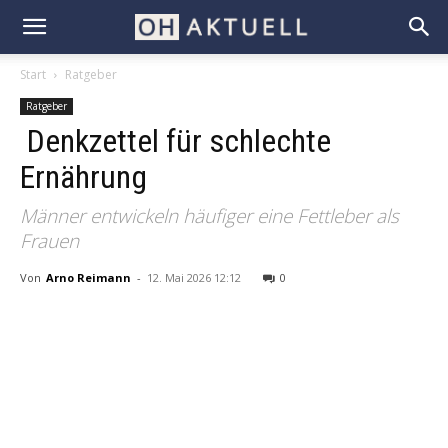
Start
Ratgeber
Ratgeber
Denkzettel für schlechte
Ernährung
Männer entwickeln häufiger eine Fettleber als
Frauen
Von
Arno Reimann
-
12. Mai 2026 12:12
0