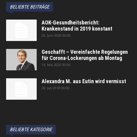
BELIEBTE BEITRÄGE
AOK-Gesundheitsbericht:
Krankenstand in 2019 konstant
20. Juni 2020 00:00
Geschafft – Vereinfachte Regelungen
für Corona-Lockerungen ab Montag
16. Mai 2020 00:00
Alexandra M. aus Eutin wird vermisst
28. Juli 2018 00:00
автоновости
Android Auto
Apple CarPlay
Обзор Toyota RAV4 2026
Subaru Forester Wilderness 2026 года
Volkswagen Tiguan SEL R-Line Turbo 2026
BELIEBTE KATEGORIE