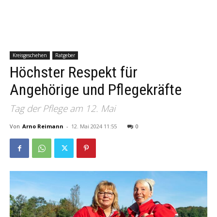
Kreisgeschehen
Ratgeber
Höchster Respekt für
Angehörige und Pflegekräfte
Tag der Pflege am 12. Mai
Von
Arno Reimann
-
12. Mai 2024 11:55
0