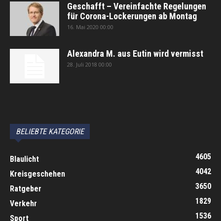
Geschafft – Vereinfachte Regelungen
für Corona-Lockerungen ab Montag
16. Mai 2020 00:00
Alexandra M. aus Eutin wird vermisst
28. Juli 2018 00:00
автоновости
Android Auto
Apple CarPlay
Обзор Toyota RAV4 2026
Subaru Forester Wilderness 2026 года
Volkswagen Tiguan SEL R-Line Turbo 2026
BELIEBTE KATEGORIE
4605
Blaulicht
4042
Kreisgeschehen
3650
Ratgeber
1829
Verkehr
1536
Sport