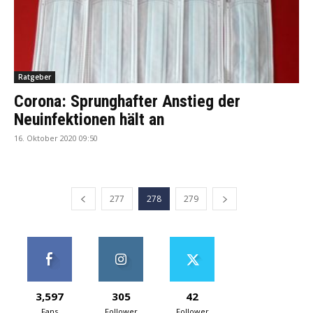
Ratgeber
Corona: Sprunghafter Anstieg der
Neuinfektionen hält an
16. Oktober 2020 09:50
277
278
279
3,597
305
42
Fans
Follower
Follower