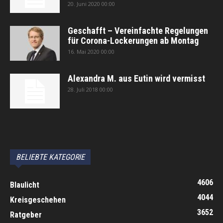
20. Juni 2020 00:00
Geschafft – Vereinfachte Regelungen
für Corona-Lockerungen ab Montag
16. Mai 2020 00:00
Alexandra M. aus Eutin wird vermisst
28. Juli 2018 00:00
автоновости
Android Auto
Apple CarPlay
Обзор Toyota RAV4 2026
Subaru Forester Wilderness 2026 года
Volkswagen Tiguan SEL R-Line Turbo 2026
BELIEBTE KATEGORIE
4606
Blaulicht
4044
Kreisgeschehen
3652
Ratgeber