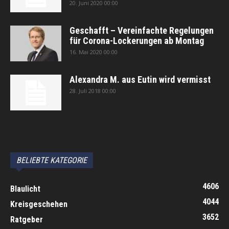
20. Juni 2020 00:00
Geschafft – Vereinfachte Regelungen
für Corona-Lockerungen ab Montag
16. Mai 2020 00:00
Alexandra M. aus Eutin wird vermisst
28. Juli 2018 00:00
автоновости
Android Auto
Apple CarPlay
Обзор Toyota RAV4 2026
Subaru Forester Wilderness 2026 года
Volkswagen Tiguan SEL R-Line Turbo 2026
BELIEBTE KATEGORIE
4606
Blaulicht
4044
Kreisgeschehen
3652
Ratgeber