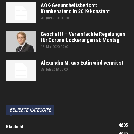
AOK-Gesundheitsbericht:
Krankenstand in 2019 konstant
20. Juni 2020 00:00
Geschafft – Vereinfachte Regelungen
für Corona-Lockerungen ab Montag
16. Mai 2020 00:00
Alexandra M. aus Eutin wird vermisst
28. Juli 2018 00:00
автоновости
Android Auto
Apple CarPlay
Обзор Toyota RAV4 2026
Subaru Forester Wilderness 2026 года
Volkswagen Tiguan SEL R-Line Turbo 2026
BELIEBTE KATEGORIE
4605
Blaulicht