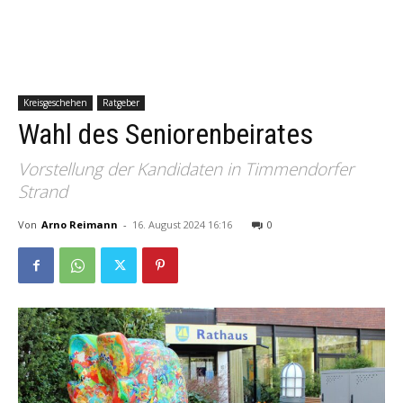
Kreisgeschehen
Ratgeber
Wahl des Seniorenbeirates
Vorstellung der Kandidaten in Timmendorfer
Strand
Von
Arno Reimann
-
16. August 2024 16:16
0