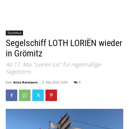
Tourismus
Segelschiff LOTH LORIËN wieder
in Grömitz
Ab 17. Mai "Leinen los" für regelmäßige
Segeltörns
Von
Arno Reimann
-
9. Mai 2026 16:00
0