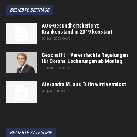
BELIEBTE BEITRÄGE
AOK-Gesundheitsbericht:
Krankenstand in 2019 konstant
20. Juni 2020 00:00
Geschafft – Vereinfachte Regelungen
für Corona-Lockerungen ab Montag
16. Mai 2020 00:00
Alexandra M. aus Eutin wird vermisst
28. Juli 2018 00:00
автоновости
Android Auto
Apple CarPlay
Обзор Toyota RAV4 2026
Subaru Forester Wilderness 2026 года
Volkswagen Tiguan SEL R-Line Turbo 2026
BELIEBTE KATEGORIE