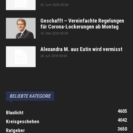
20. Juni 2020 00:00
Geschafft – Vereinfachte Regelungen
für Corona-Lockerungen ab Montag
16. Mai 2020 00:00
Alexandra M. aus Eutin wird vermisst
28. Juli 2018 00:00
автоновости
Android Auto
Apple CarPlay
Обзор Toyota RAV4 2026
Subaru Forester Wilderness 2026 года
Volkswagen Tiguan SEL R-Line Turbo 2026
BELIEBTE KATEGORIE
4605
Blaulicht
4042
Kreisgeschehen
3650
Ratgeber