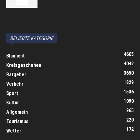
автоновости
Android Auto
Apple CarPlay
Обзор Toyota RAV4 2026
Subaru Forester Wilderness 2026 года
Volkswagen Tiguan SEL R-Line Turbo 2026
BELIEBTE KATEGORIE
4605
Blaulicht
4042
Kreisgeschehen
3650
Ratgeber
1829
Verkehr
1536
Sport
1090
Kultur
965
Allgemein
220
Tourismus
172
Wetter