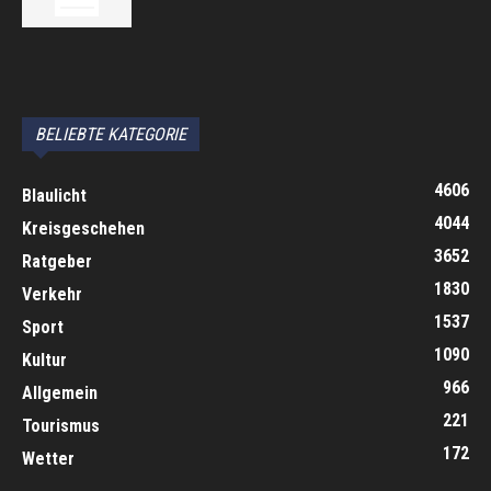
автоновости
Android Auto
Apple CarPlay
Обзор Toyota RAV4 2026
Subaru Forester Wilderness 2026 года
Volkswagen Tiguan SEL R-Line Turbo 2026
BELIEBTE KATEGORIE
4606
Blaulicht
4044
Kreisgeschehen
3652
Ratgeber
1830
Verkehr
1537
Sport
1090
Kultur
966
Allgemein
221
Tourismus
172
Wetter