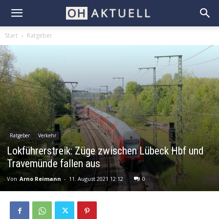
Start
Ratgeber
Ratgeber
Verkehr
Lokführerstreik: Züge zwischen Lübeck Hbf und
Travemünde fallen aus
Von
Arno Reimann
-
11. August 2021 12:12
0