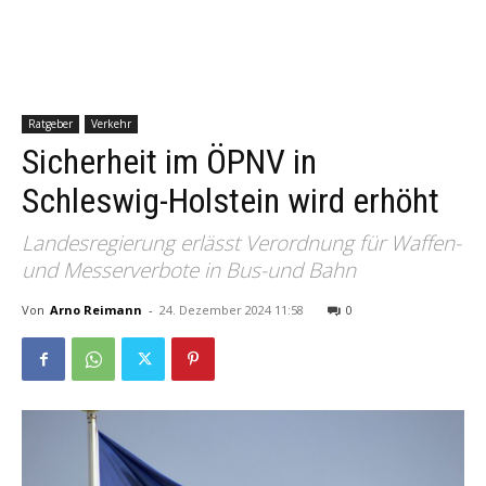
Ratgeber
Verkehr
Sicherheit im ÖPNV in
Schleswig-Holstein wird erhöht
Landesregierung erlässt Verordnung für Waffen-
und Messerverbote in Bus-und Bahn
Von
Arno Reimann
-
24. Dezember 2024 11:58
0