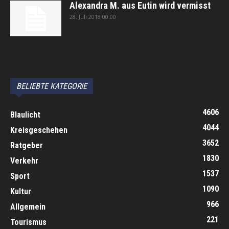
Alexandra M. aus Eutin wird vermisst
28. Juli 2018 00:00
автоновости
Android Auto
Apple CarPlay
Обзор Toyota RAV4 2026
Subaru Forester Wilderness 2026 года
Volkswagen Tiguan SEL R-Line Turbo 2026
BELIEBTE KATEGORIE
4606
Blaulicht
4044
Kreisgeschehen
3652
Ratgeber
1830
Verkehr
1537
Sport
1090
Kultur
966
Allgemein
221
Tourismus