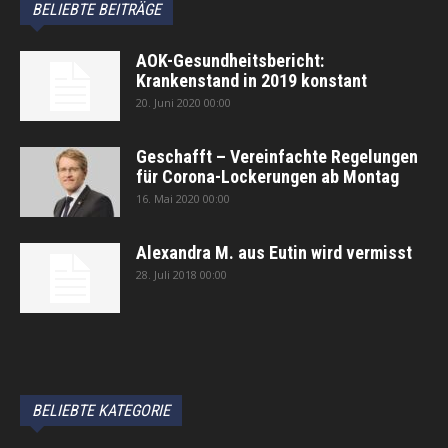
BELIEBTE BEITRÄGE
AOK-Gesundheitsbericht:
Krankenstand in 2019 konstant
20. Juni 2020 00:00
Geschafft – Vereinfachte Regelungen
für Corona-Lockerungen ab Montag
16. Mai 2020 00:00
Alexandra M. aus Eutin wird vermisst
28. Juli 2018 00:00
автоновости
Android Auto
Apple CarPlay
Обзор Toyota RAV4 2026
Subaru Forester Wilderness 2026 года
Volkswagen Tiguan SEL R-Line Turbo 2026
BELIEBTE KATEGORIE