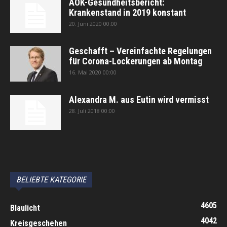
AOK-Gesundheitsbericht:
Krankenstand in 2019 konstant
20. Juni 2020 00:00
Geschafft – Vereinfachte Regelungen
für Corona-Lockerungen ab Montag
16. Mai 2020 00:00
Alexandra M. aus Eutin wird vermisst
28. Juli 2018 00:00
автоновости
Android Auto
Apple CarPlay
Обзор Toyota RAV4 2026
Subaru Forester Wilderness 2026 года
Volkswagen Tiguan SEL R-Line Turbo 2026
BELIEBTE KATEGORIE
4605
Blaulicht
4042
Kreisgeschehen