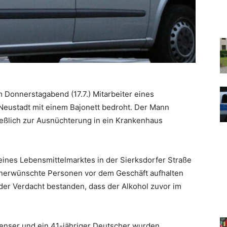
m Donnerstagabend (17.7.) Mitarbeiter eines
Neustadt mit einem Bajonett bedroht. Der Mann
eßlich zur Ausnüchterung in ein Krankenhaus
eines Lebensmittelmarktes in der Sierksdorfer Straße
i unerwünschte Personen vor dem Geschäft aufhalten
der Verdacht bestanden, dass der Alkohol zuvor im
nenser und ein 41-jähriger Deutscher wurden