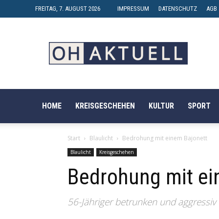
FREITAG, 7. AUGUST 2026
IMPRESSUM
DATENSCHUTZ
AGB
OH-
AKTUELL
HOME
KREISGESCHEHEN
KULTUR
SPORT
Start
Blaulicht
Bedrohung mit einem Bajonett
Blaulicht
Kreisgeschehen
Bedrohung mit ei
56-Jähriger betrunken und aggressiv 