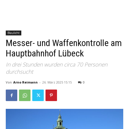
Blaulicht
Messer- und Waffenkontrolle am
Hauptbahnhof Lübeck
In drei Stunden wurden circa 70 Personen
durchsucht
Von
Arno Reimann
-
26. März 2025 15:15
0