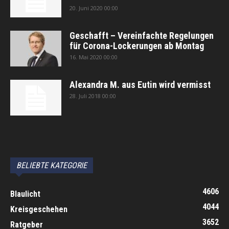
20. Juni 2020 00:00
Geschafft – Vereinfachte Regelungen
für Corona-Lockerungen ab Montag
16. Mai 2020 00:00
Alexandra M. aus Eutin wird vermisst
28. Juli 2018 00:00
автоновости
Android Auto
Apple CarPlay
Обзор Toyota RAV4 2026
Subaru Forester Wilderness 2026 года
Volkswagen Tiguan SEL R-Line Turbo 2026
BELIEBTE KATEGORIE
4606
Blaulicht
4044
Kreisgeschehen
3652
Ratgeber