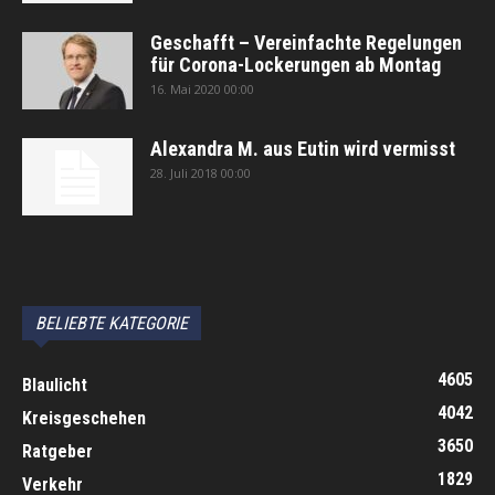
Geschafft – Vereinfachte Regelungen
für Corona-Lockerungen ab Montag
16. Mai 2020 00:00
Alexandra M. aus Eutin wird vermisst
28. Juli 2018 00:00
автоновости
Android Auto
Apple CarPlay
Обзор Toyota RAV4 2026
Subaru Forester Wilderness 2026 года
Volkswagen Tiguan SEL R-Line Turbo 2026
BELIEBTE KATEGORIE
4605
Blaulicht
4042
Kreisgeschehen
3650
Ratgeber
1829
Verkehr