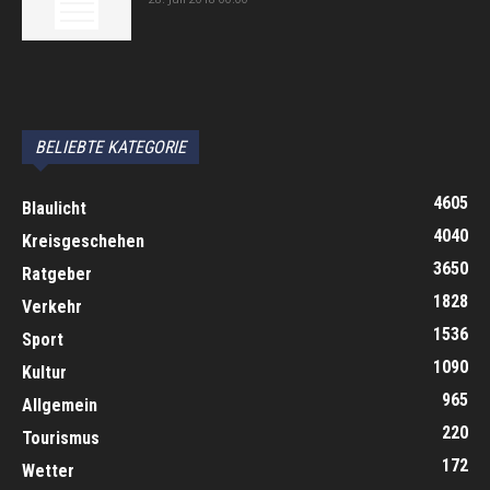
автоновости
Android Auto
Apple CarPlay
Обзор Toyota RAV4 2026
Subaru Forester Wilderness 2026 года
Volkswagen Tiguan SEL R-Line Turbo 2026
BELIEBTE KATEGORIE
4605
Blaulicht
4040
Kreisgeschehen
3650
Ratgeber
1828
Verkehr
1536
Sport
1090
Kultur
965
Allgemein
220
Tourismus
172
Wetter