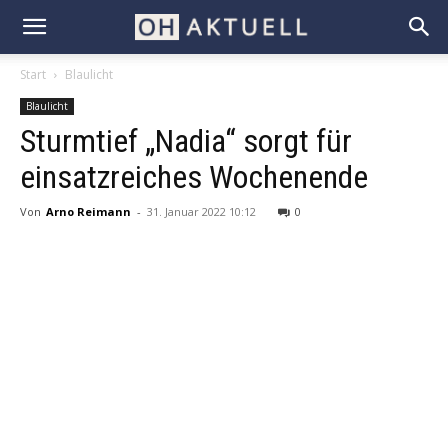
Start
Blaulicht
Blaulicht
Sturmtief „Nadia“ sorgt für
einsatzreiches Wochenende
Von
Arno Reimann
-
31. Januar 2022 10:12
0