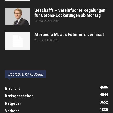
Geschafft – Vereinfachte Regelungen
für Corona-Lockerungen ab Montag
16. Mai 2020 00:00
Alexandra M. aus Eutin wird vermisst
28. Juli 2018 00:00
автоновости
Android Auto
Apple CarPlay
Обзор Toyota RAV4 2026
Subaru Forester Wilderness 2026 года
Volkswagen Tiguan SEL R-Line Turbo 2026
BELIEBTE KATEGORIE
4606
Blaulicht
4044
Kreisgeschehen
3652
Ratgeber
1830
Verkehr