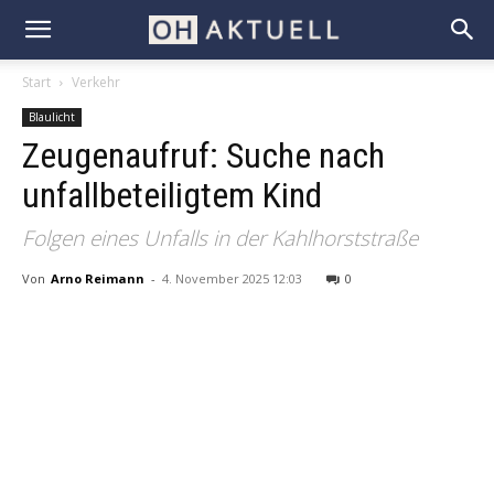
Start
Verkehr
Blaulicht
Zeugenaufruf: Suche nach
unfallbeteiligtem Kind
Folgen eines Unfalls in der Kahlhorststraße
Von
Arno Reimann
-
4. November 2025 12:03
0