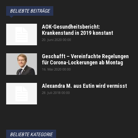
BELIEBTE BEITRÄGE
AOK-Gesundheitsbericht:
Krankenstand in 2019 konstant
20. Juni 2020 00:00
Geschafft – Vereinfachte Regelungen
für Corona-Lockerungen ab Montag
16. Mai 2020 00:00
Alexandra M. aus Eutin wird vermisst
28. Juli 2018 00:00
автоновости
Android Auto
Apple CarPlay
Обзор Toyota RAV4 2026
Subaru Forester Wilderness 2026 года
Volkswagen Tiguan SEL R-Line Turbo 2026
BELIEBTE KATEGORIE