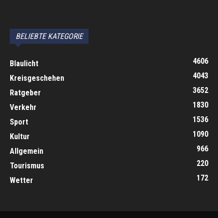
автоновости
Android Auto
Apple CarPlay
Обзор Toyota RAV4 2026
Subaru Forester Wilderness 2026 года
Volkswagen Tiguan SEL R-Line Turbo 2026
BELIEBTE KATEGORIE
4606
Blaulicht
4043
Kreisgeschehen
3652
Ratgeber
1830
Verkehr
1536
Sport
1090
Kultur
966
Allgemein
220
Tourismus
172
Wetter