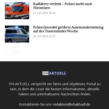
Radfahrer verletzt – Polizei sucht nach
Hinweisen
21. Juli 2026 18:56
Polizei beendet größere Auseinandersetzung
auf der Travemünder Woche
20. Juli 2026 22:33
OH-AKTUELL verspricht ein faires und objektives Portal zu
sein, in dem die Leser die besten Informationen, aktuelle
Fakten und unterhaltsame Nachrichten finden.
Kontaktieren Sie uns:
redaktion@ohaktuell.de