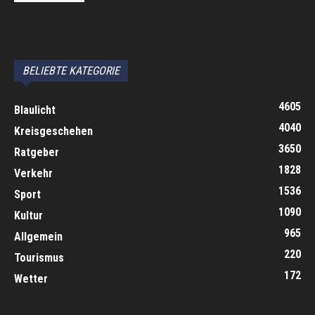
автоновости
Android Auto
Apple CarPlay
Обзор Toyota RAV4 2026
Subaru Forester Wilderness 2026 года
Volkswagen Tiguan SEL R-Line Turbo 2026
BELIEBTE KATEGORIE
4605
Blaulicht
4040
Kreisgeschehen
3650
Ratgeber
1828
Verkehr
1536
Sport
1090
Kultur
965
Allgemein
220
Tourismus
172
Wetter