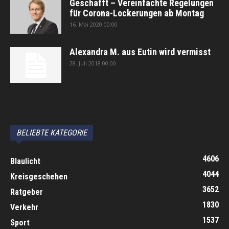
Geschafft – Vereinfachte Regelungen
für Corona-Lockerungen ab Montag
16. Mai 2020 00:00
Alexandra M. aus Eutin wird vermisst
28. Juli 2018 00:00
автоновости
Android Auto
Apple CarPlay
Обзор Toyota RAV4 2026
Subaru Forester Wilderness 2026 года
Volkswagen Tiguan SEL R-Line Turbo 2026
BELIEBTE KATEGORIE
4606
Blaulicht
4044
Kreisgeschehen
3652
Ratgeber
1830
Verkehr
1537
Sport