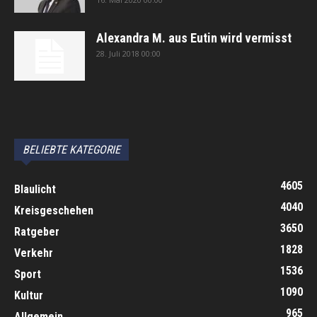
Alexandra M. aus Eutin wird vermisst
28. Juli 2018 00:00
автоновости
Android Auto
Apple CarPlay
Обзор Toyota RAV4 2026
Subaru Forester Wilderness 2026 года
Volkswagen Tiguan SEL R-Line Turbo 2026
BELIEBTE KATEGORIE
4605
Blaulicht
4040
Kreisgeschehen
3650
Ratgeber
1828
Verkehr
1536
Sport
1090
Kultur
965
Allgemein