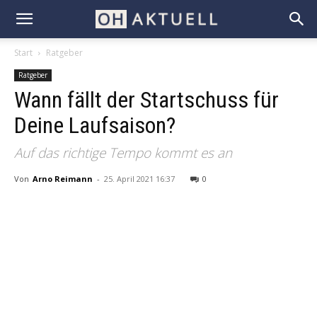
Start
Ratgeber
Ratgeber
Wann fällt der Startschuss für
Deine Laufsaison?
Auf das richtige Tempo kommt es an
Von
Arno Reimann
-
25. April 2021 16:37
0