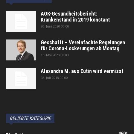
AOK-Gesundheitsbericht:
Krankenstand in 2019 konstant
20. Juni 2020 00:00
Geschafft – Vereinfachte Regelungen
für Corona-Lockerungen ab Montag
16. Mai 2020 00:00
Alexandra M. aus Eutin wird vermisst
28. Juli 2018 00:00
автоновости
Android Auto
Apple CarPlay
Обзор Toyota RAV4 2026
Subaru Forester Wilderness 2026 года
Volkswagen Tiguan SEL R-Line Turbo 2026
BELIEBTE KATEGORIE
4601