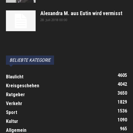
Alexandra M. aus Eutin wird vermisst
28. Juli 2018 00:00
автоновости
Android Auto
Apple CarPlay
Обзор Toyota RAV4 2026
Subaru Forester Wilderness 2026 года
Volkswagen Tiguan SEL R-Line Turbo 2026
BELIEBTE KATEGORIE
4605
Blaulicht
4042
Kreisgeschehen
3650
Ratgeber
1829
Verkehr
1536
Sport
1090
Kultur
965
Allgemein