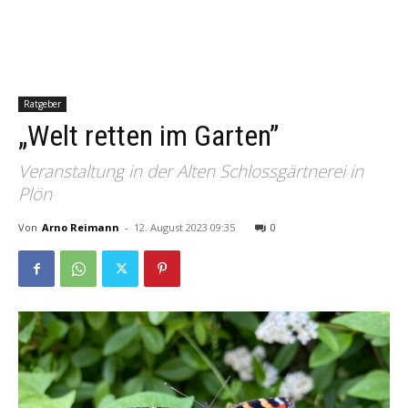
Ratgeber
„Welt retten im Garten”
Veranstaltung in der Alten Schlossgärtnerei in
Plön
Von
Arno Reimann
-
12. August 2023 09:35
0