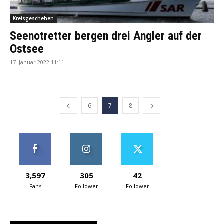
Kreisgeschehen
Seenotretter bergen drei Angler auf der
Ostsee
17. Januar 2022 11:11
6
7
8
3,597
305
42
Fans
Follower
Follower