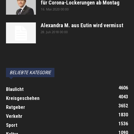
für Corona-Lockerungen ab Montag
16. Mai 2020 00:00
Alexandra M. aus Eutin wird vermisst
28. Juli 2018 00:00
автоновости
Android Auto
Apple CarPlay
Обзор Toyota RAV4 2026
Subaru Forester Wilderness 2026 года
Volkswagen Tiguan SEL R-Line Turbo 2026
BELIEBTE KATEGORIE
4606
Blaulicht
4043
Kreisgeschehen
3652
Ratgeber
1830
Verkehr
1536
Sport
1090