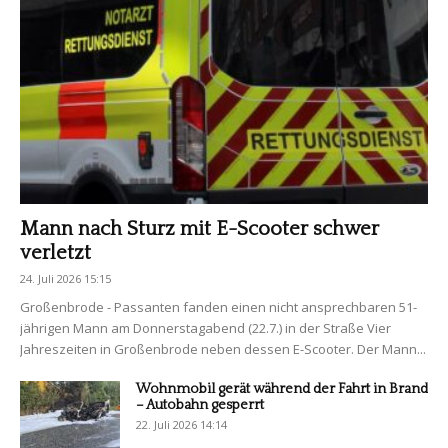
Mann nach Sturz mit E-Scooter schwer
verletzt
24. Juli 2026 15:15
Großenbrode - Passanten fanden einen nicht ansprechbaren 51-
jährigen Mann am Donnerstagabend (22.7.) in der Straße Vier
Jahreszeiten in Großenbrode neben dessen E-Scooter. Der Mann...
Wohnmobil gerät während der Fahrt in Brand
– Autobahn gesperrt
22. Juli 2026 14:14