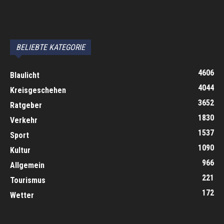
автоновости
Android Auto
Apple CarPlay
Обзор Toyota RAV4 2026
Subaru Forester Wilderness 2026 года
Volkswagen Tiguan SEL R-Line Turbo 2026
BELIEBTE KATEGORIE
4606
Blaulicht
4044
Kreisgeschehen
3652
Ratgeber
1830
Verkehr
1537
Sport
1090
Kultur
966
Allgemein
221
Tourismus
172
Wetter