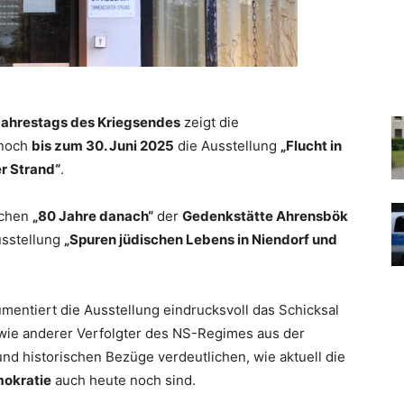
Jahrestags des Kriegsendes
zeigt die
noch
bis zum 30. Juni 2025
die Ausstellung
„Flucht in
r Strand“
.
ochen
„80 Jahre danach“
der
Gedenkstätte Ahrensbök
Ausstellung
„Spuren jüdischen Lebens in Niendorf und
entiert die Ausstellung eindrucksvoll das Schicksal
wie anderer Verfolgter des NS-Regimes aus der
d historischen Bezüge verdeutlichen, wie aktuell die
okratie
auch heute noch sind.