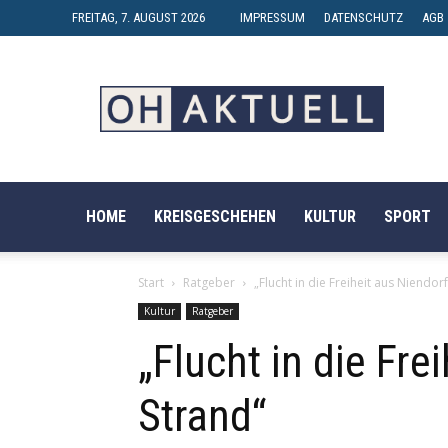
FREITAG, 7. AUGUST 2026
IMPRESSUM
DATENSCHUTZ
AGB
OH-
AKTUELL
HOME
KREISGESCHEHEN
KULTUR
SPORT
Start
Ratgeber
„Flucht in die Freiheit aus Niend
Kultur
Ratgeber
„Flucht in die Fr
Strand“