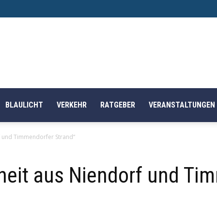
BLAULICHT
VERKEHR
RATGEBER
VERANSTALTUNGEN
orf und Timmendorfer Strand“
eiheit aus Niendorf und T