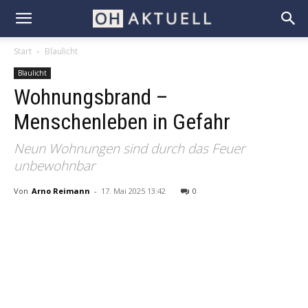
Start
Blaulicht
Blaulicht
Wohnungsbrand –
Menschenleben in Gefahr
Neun Wohnungen sind durch das Feuer
unbewohnbar
Von
Arno Reimann
-
17. Mai 2025 13:42
0