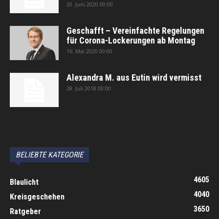
20. Juni 2020 00:00
Geschafft – Vereinfachte Regelungen
für Corona-Lockerungen ab Montag
16. Mai 2020 00:00
Alexandra M. aus Eutin wird vermisst
28. Juli 2018 00:00
автоновости
Android Auto
Apple CarPlay
Обзор Toyota RAV4 2026
Subaru Forester Wilderness 2026 года
Volkswagen Tiguan SEL R-Line Turbo 2026
BELIEBTE KATEGORIE
4605
Blaulicht
4040
Kreisgeschehen
3650
Ratgeber